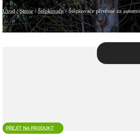
Úvod
/
Stroje
/
Štěpkovače
/ Štěpkovače přívěsné za automo
PŘEJÍT NA PRODUKT