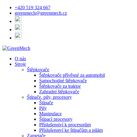
+420 519 324 667
greenmech@greenmech.cz
O nás
Stroje
Štěpkovače
Štěpkovače přívěsné za automobil
Samochodné štěpkovače
Štěpkovače za traktor
Zahradní štěpkovače
Štípače, pily, procesory
Štípače
Pily
Manipulace
Štípací procesory
Příslušenství k procesorům
Příslušenství ke štípačům a pilám
Zametače