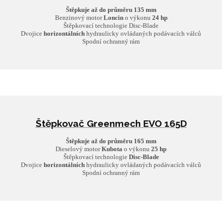
Štěpkuje až do průměru 135 mm
Benzinový motor
Loncin
o výkonu
24 hp
Štěpkovací technologie Disc-Blade
Dvojice
horizontálních
hydraulicky ovládaných podávacích válců
Spodní ochranný rám
Štěpkovač Greenmech EVO 165D
Štěpkuje až do průměru 165 mm
Dieselový motor
Kubota
o výkonu
25 hp
Štěpkovací technologie
Disc-Blade
Dvojice
horizont
ál
ních
hydraulicky ovládaných podávacích válců
Spodní ochranný rám