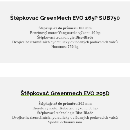
Štěpkovač GreenMech EVO 165P SUB750
Štěpkuje až do průměru 165 mm
Benzinový motor
Vanguard
o výkonu
40 hp
Štěpkovací technologie
Disc-Blade
Dvojice
horizont
ál
ních
hydraulicky ovládaných podávacích válců
Hmotnost
750 kg
Štěpkovač Greenmech EVO 205D
Štěpkuje až do průměru 205 mm
Dieselový motor
Kubota
o výkonu 50
hp
Štěpkovací technologie
Disc-Blade
Dvojice
horizontál
ních
hydraulicky ovládaných podávacích válců
Spodní ochranný rám