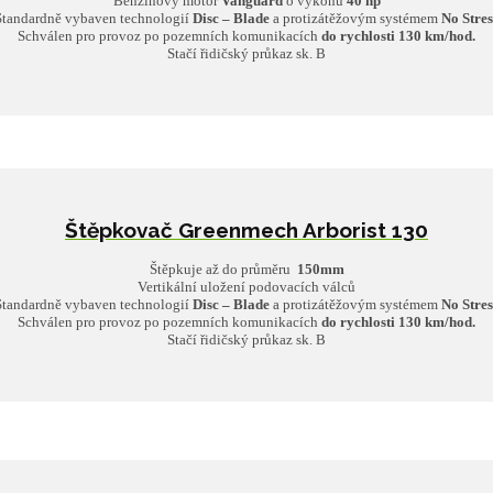
Benzinový motor
Vanguard
o výkonu
40 hp
Standardně vybaven technologií
Disc – Blade
a protizátěžovým systémem
No Stres
Schválen pro provoz po pozemních komunikacích
do rychlosti 130 km/hod.
Stačí řidičský průkaz sk. B
Štěpkovač Greenmech Arborist 130
Štěpkuje až do průměru
150mm
Vertikální uložení podovacích válců
Standardně vybaven technologií
Disc – Blade
a protizátěžovým systémem
No Stres
Schválen pro provoz po pozemních komunikacích
do rychlosti 130 km/hod.
Stačí řidičský průkaz sk. B