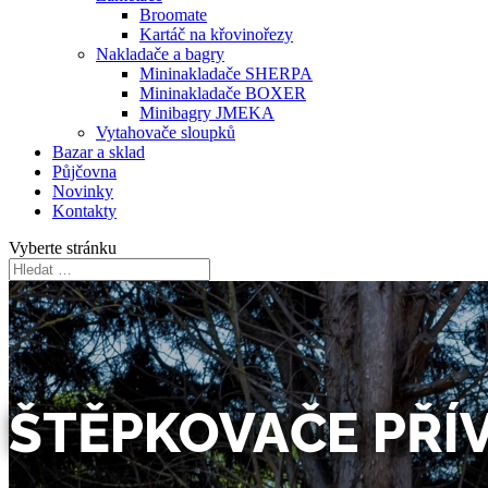
Broomate
Kartáč na křovinořezy
Nakladače a bagry
Mininakladače SHERPA
Mininakladače BOXER
Minibagry JMEKA
Vytahovače sloupků
Bazar a sklad
Půjčovna
Novinky
Kontakty
Vyberte stránku
ŠTĚPKOVAČE PŘÍ