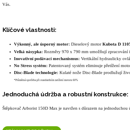
Vás.
Klíčové vlastnosti:
Výkonný, ale úsporný motor:
Dieselový motor
Kubota D 110
Velká násypka:
Rozměry 970 x 790 mm umožňují zpracování i ro
Inovativní podávací mechanismus:
Vertikální hydraulicky ovlá
No Stress systém:
Patentovaný systém eliminuje přetížení motoru
Disc-Blade technologie:
Kulaté nože Disc-Blade prodlužují živo
*Průměrná spotřeba při standardním zatížení motoru 60%
Jednoduchá údržba a robustní konstrukce:
Štěpkovač Arborist 150D Max je navržen s důrazem na jednoduchou úd