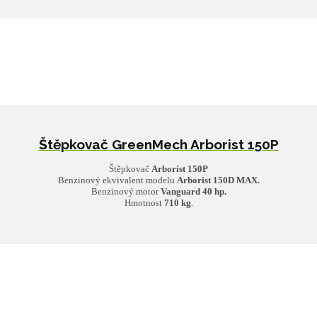
Štěpkovač GreenMech Arborist 150P
Štěpkovač
Arborist 150P
Benzinový ekvivalent modelu
Arborist
150D MAX.
Benzinový motor
Vanguard 40 hp
.
Hmotnost
710 kg
.