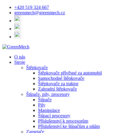
+420 519 324 667
greenmech@greenmech.cz
O nás
Stroje
Štěpkovače
Štěpkovače přívěsné za automobil
Samochodné štěpkovače
Štěpkovače za traktor
Zahradní štěpkovače
Štípače, pily, procesory
Štípače
Pily
Manipulace
Štípací procesory
Příslušenství k procesorům
Příslušenství ke štípačům a pilám
Zametače