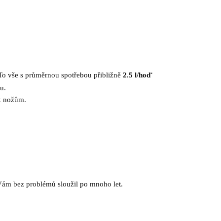
To vše s průměrnou spotřebou přibližně
2.5 l/hod
*
u.
 k nožům.
Vám bez problémů sloužil po mnoho let.