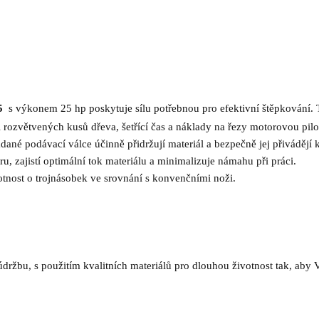
5
s výkonem 25 hp poskytuje sílu potřebnou pro efektivní štěpkování. 
zvětvených kusů dřeva, šetřící čas a náklady na řezy motorovou pilo
dané podávací válce účinně přidržují materiál a bezpečně jej přivádějí
, zajistí optimální tok materiálu a minimalizuje námahu při práci.
tnost o trojnásobek ve srovnání s konvenčními noži.
ržbu, s použitím kvalitních materiálů pro dlouhou životnost tak, aby 