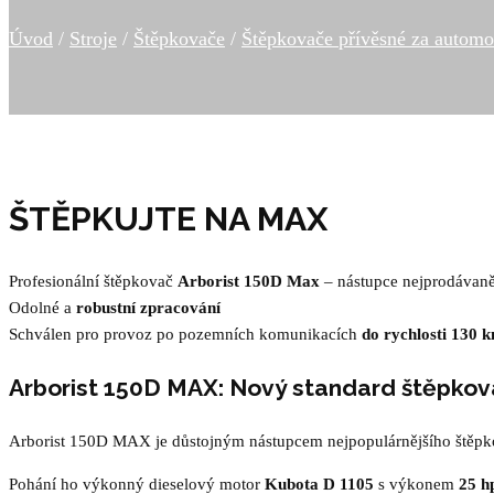
Úvod
/
Stroje
/
Štěpkovače
/
Štěpkovače přívěsné za automo
ŠTĚPKUJTE NA MAX
P
rofesionální štěpkovač
Arborist 150D Max
– nástupce nejprodávan
Odolné a
robustní zpracování
Schválen pro provoz po pozemních komunikacích
do rychlosti 130 
Arborist 150D MAX: Nový standard štěpk
Arborist 150D MAX je důstojným nástupcem nejpopulárnějšího štěpkov
Pohání ho výkonný dieselový motor
Kubota D 1105
s výkonem
25 h