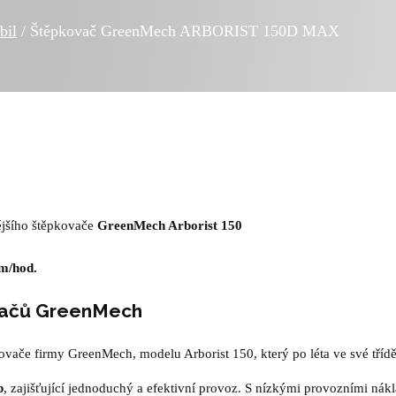
bil
/ Štěpkovač GreenMech ARBORIST 150D MAX
ějšího štěpkovače
GreenMech Arborist 150
km/hod.
ovačů GreenMech
ače firmy GreenMech, modelu Arborist 150, který po léta ve své tříd
p
, zajišťující jednoduchý a efektivní provoz. S nízkými provozními ná