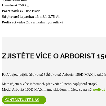
Hmotnost
750 kg
Počet nožů
4x Disc Blade
Štěpkovací kapacita:
13 m3
/h 3,75 t/h
Podávací válce
2x vertikální hydraulické
ZJISTĚTE VÍCE O ARBORIST 1
Potřebujete půjčit štěpkovač? Štěpkovač Arborist 150D MAX je také k 
Máte zájem o více informací, předvedení, nebo zapůjčení stroje?
Model Arborist 150D MAX máme skladem, můžete se na něj
podívat
KONTAKTUJTE NÁS