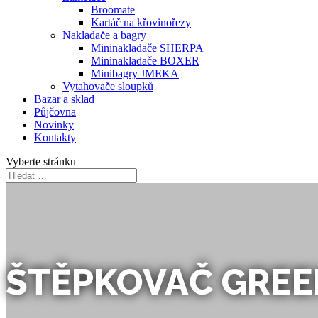
Broomate
Kartáč na křovinořezy
Nakladače a bagry
Mininakladače SHERPA
Mininakladače BOXER
Minibagry JMEKA
Vytahovače sloupků
Bazar a sklad
Půjčovna
Novinky
Kontakty
Vyberte stránku
ŠTĚPKOVAČ GREE