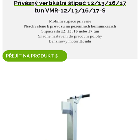
Přívěsný vertikální štípač 12/13/16/17
tun VMR-12/13/16/17-S
Mobilní štípače přívěsné
Neschválené k provozu na pozemních komunikacích
Štípací síla
12, 13, 16 nebo 17 tun
Snadné nastavení do pracovní polohy
Benzínový motor
Honda
PŘEJÍT NA PRODUKT