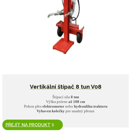
Vertikální štípač 8 tun V08
Štípací síla
8 tun
Výška polene
až 108 cm
Pohon přes
elektromotor
nebo
hydrauliku traktoru
Vybaven kolečky
pro snadný přesun
PŘEJÍT NA PRODUKT