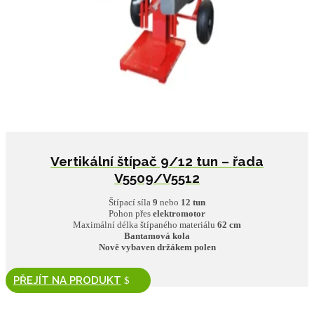
Vertikální štípač 9/12 tun – řada
V5509/V5512
Štípací síla
9
nebo
12
tun
Pohon přes
elektromotor
Maximální délka štípaného materiálu
62 cm
Bantamová kola
Nově vybaven držákem polen
PŘEJÍT NA PRODUKT