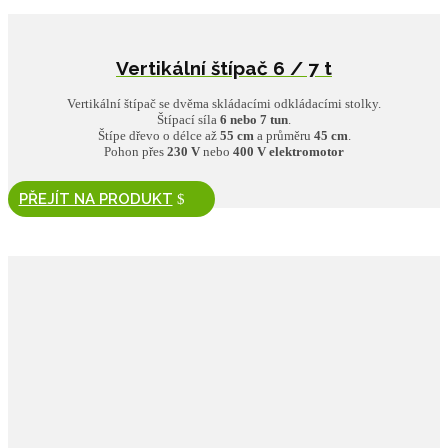
Vertikální štípač 6 / 7 t
Vertikální štípač se dvěma skládacími odkládacími stolky.
Štípací síla
6 nebo 7 tun
.
Štípe dřevo o délce až
55 cm
a průměru
45 cm
.
Pohon přes
230 V
nebo
400 V elektromotor
PŘEJÍT NA PRODUKT