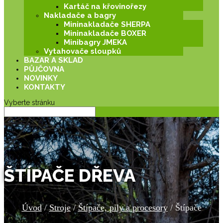
Kartáč na křovinořezy
Nakladače a bagry
Mininakladače SHERPA
Mininakladače BOXER
Minibagry JMEKA
Vytahovače sloupků
BAZAR A SKLAD
PŮJČOVNA
NOVINKY
KONTAKTY
Vyberte stránku
ŠTÍPAČE DŘEVA
Úvod
/
Stroje
/
Štípače, pily a procesory
/ Štípače