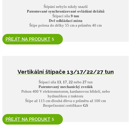
Štípání nebylo nikdy snazší
Patentované synchronizované ovládání držáků
Štípací síla
9 tun
Dvě odkládací místa
Štípe polena do délky 55 cm a průměru 40 cm
PŘEJÍT NA PRODUKT
Vertikální štípače 13/17/22/27 tun
Štípací síla
13
,
17
,
22
nebo
27
tun
Patentovaný mechanický zvedák
Pohon 400 V elektromotorem, kardanovou hřídelí, nebo
hydraulikou z traktoru
Štípe až 115 cm dlouhá dřeva o průměru až 100 cm
Bezpečnostní certifikace
GS
PŘEJÍT NA PRODUKT