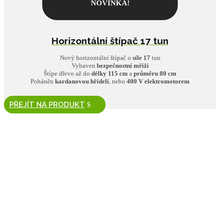
NOVINKA!
Horizontální štípač 17 tun
Nový horizontální štípač o
síle 17
tun
Vybaven
bezpečnostní mříží
Štípe dřevo až do
délky 115 cm
a
průměru 80 cm
Poháněn
kardanovou hřídelí
,
nebo
400 V elektromotorem
PŘEJÍT NA PRODUKT