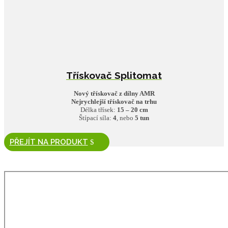
Třískovač Splitomat
Nový třískovač z dílny AMR
Nejrychlejší třískovač na trhu
Délka třísek:
15 – 20 cm
Štípací síla:
4
, nebo
5 tun
PŘEJÍT NA PRODUKT