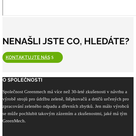
NENAŠLI JSTE CO, HLEDÁTE?
KONTAKTUJTE NÁS
O SPOLEČNOSTI
Společnost Greenmech má více než 30-leté zkušenosti v návrhu a
výrobě strojů pro údržbu zeleně, štěpkovačů a drtičů určených pro
zpracování zeleného odpadu a dřevních zbytků. Jen málo výrobců
se může pochlubit takovým zázemím a zkušenostmi, jaké má tým
GreenMech.