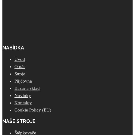
NABÍDKA
Úvod
O nás
Stroje
Půjčovna
Bazar a sklad
Novinky
Kontakty
Cookie Policy (EU)
NAŠE STROJE
Štěpkovače