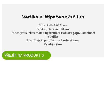
Vertikální štípače 12/16 tun
Štípací síla
12/16 tun
Výška polene
až 108 cm
Pohon přes
elektromotor,
hydrauliku traktoru popř. kombinaci
obojího
Umožňuje štípat dřevo na
2 nebo 4 kusy
Vysoký výkon
PŘEJÍT NA PRODUKT