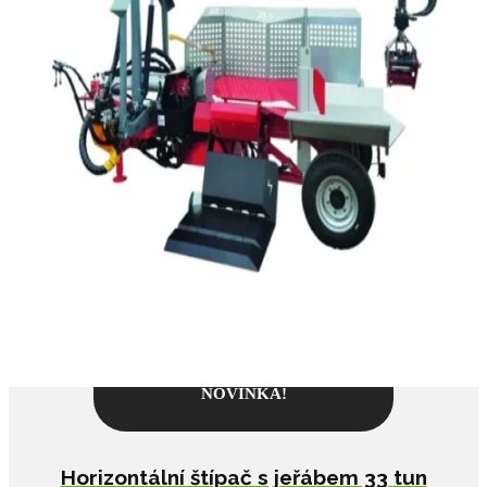
NOVINKA!
Horizontální štípač s jeřábem 33 tun