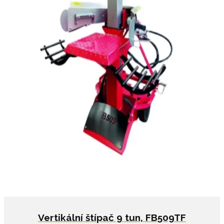
Vertikální štípač 9 tun, FB509TF