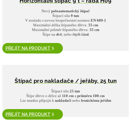
Horizontální štípač 9 t – řada H09
Nový
poloautomatický štípač
Štípací síla
9 tun
V souladu s novou bezpečnostní normou
EN 609-1
Maximální délka štípaného dřeva:
55 cm
Maximální průměr štípaného dřeva:
35 cm
Štípe na
dvě
, nebo
čtyři části
PŘEJÍT NA PRODUKT
Štípač pro nakladače / jeřáby, 25 tun
Štípací síla
25 tun
Štípe dřevo o délce až
110 cm
a
průměru 100 cm
Lze snadno připojit
k
nakladači
nebo
lesnickému jeřábu
PŘEJÍT NA PRODUKT