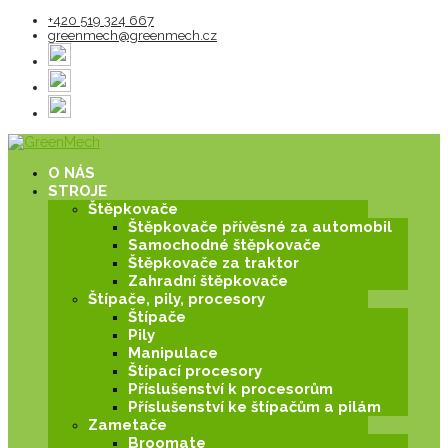
+420 519 324 667
greenmech@greenmech.cz
O NÁS
STROJE
Štěpkovače
Štěpkovače přívěsné za automobil
Samochodné štěpkovače
Štěpkovače za traktor
Zahradní štěpkovače
Štípače, pily, procesory
Štípače
Pily
Manipulace
Štípací procesory
Příslušenství k procesorům
Příslušenství ke štípačům a pilám
Zametače
Broomate