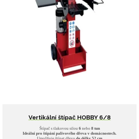
Vertikální štípač HOBBY 6/8
Štípač s tlakovou silou
6
nebo
8
tun
Ideální pro štípání palivového dřeva v domácnostech.
Umožňuje štípat dřevo
do délky 52 cm