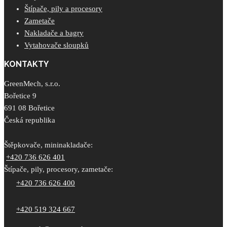
Štípače, pily a procesory
Zametače
Nakladače a bagry
Vytahovače sloupků
KONTAKTY
GreenMech, s.r.o.
Bořetice 9
691 08 Bořetice
Česká republika
Štěpkovače, mininakladače:
+420 736 626 401
Štípače, pily, procesory, zametače:
+420 736 626 400
+420 519 324 667