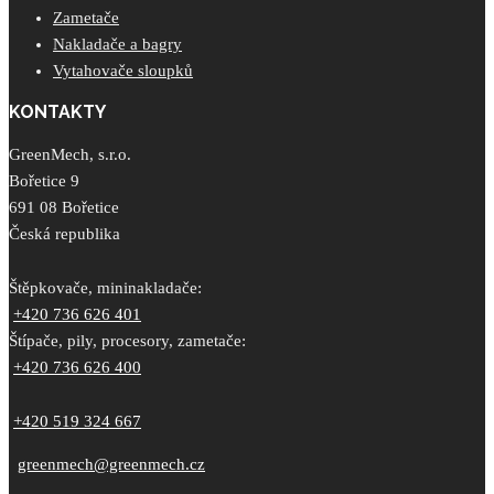
Zametače
Nakladače a bagry
Vytahovače sloupků
KONTAKTY
GreenMech, s.r.o.
Bořetice 9
691 08 Bořetice
Česká republika
Štěpkovače, mininakladače:
+420 736 626 401
Štípače, pily, procesory, zametače:
+420 736 626 400
+420 519 324 667
greenmech@greenmech.cz