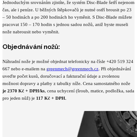
Jednoduchým srovnáním zjistíte, že systém Disc-Blade šetří nejenom
čas, ale i peníze. U běžných štěpkovačů je nutné ostří brousit po 23
– 50 hodinách a po 200 hodinách ho vyměnit. S Disc-Blade můžete
pracovat 150 – 170 hodin s jednou sadou nožů, aniž byste museli
nože nabrousit nebo vyměnit.
Objednávání nožů:
Náhradní nože je možné objednat telefonicky na čísle +420 519 324
667 nebo e-mailem na
greenmech@greenmech.cz
. Při objednávání
uveďte počet kusů, doručovací a fakturační údaje a zvolenou
možnost dopravy a platby z tabulky níže. Cena samostatného nože
je 2370 Kč + DPH/ks
, cena uchycení (šroub, matice, podložka, sada
pro jeden nůž) je
117 Kč + DPH.