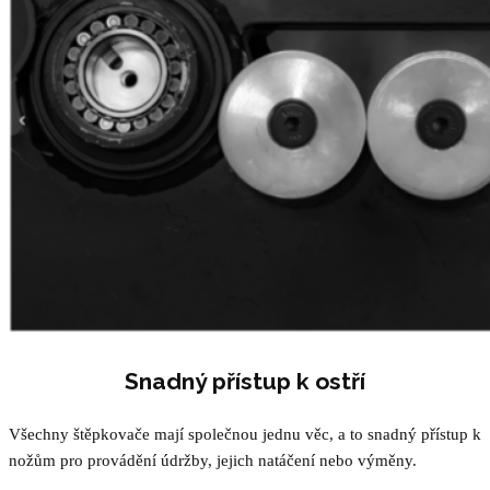
Snadný přístup k ostří
Všechny štěpkovače mají společnou jednu věc, a to snadný přístup k
nožům pro provádění údržby, jejich natáčení nebo výměny.