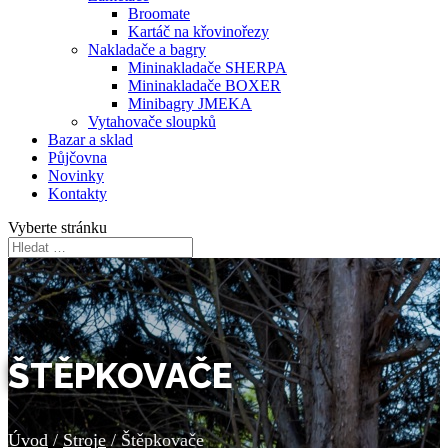
Broomate
Kartáč na křovinořezy
Nakladače a bagry
Mininakladače SHERPA
Mininakladače BOXER
Minibagry JMEKA
Vytahovače sloupků
Bazar a sklad
Půjčovna
Novinky
Kontakty
Vyberte stránku
ŠTĚPKOVAČE
Úvod
/
Stroje
/ Štěpkovače