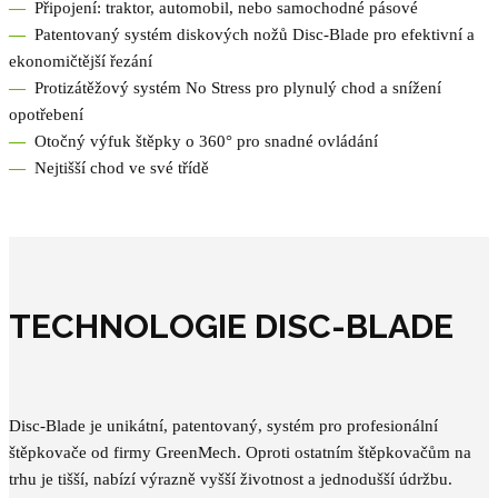
—
Připojení: traktor, automobil, nebo samochodné pásové
—
Patentovaný systém diskových nožů Disc-Blade pro efektivní a
ekonomičtější řezání
—
Protizátěžový systém No Stress pro plynulý chod a snížení
opotřebení
—
Otočný výfuk štěpky o 360° pro snadné ovládání
—
Nejtišší chod ve své třídě
TECHNOLOGIE DISC-BLADE
Disc-Blade je unikátní, patentovaný, systém pro profesionální
štěpkovače od firmy GreenMech. Oproti ostatním štěpkovačům na
trhu je tišší, nabízí výrazně vyšší životnost a jednodušší údržbu.