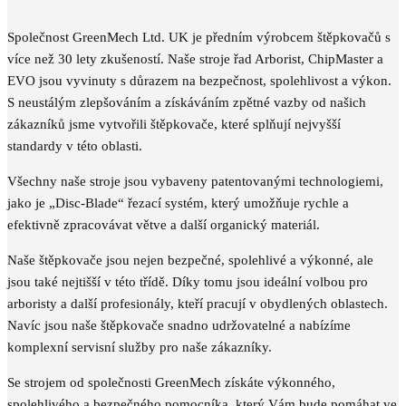
Společnost GreenMech Ltd. UK je předním výrobcem štěpkovačů s
více než 30 lety zkušeností. Naše stroje řad Arborist, ChipMaster a
EVO jsou vyvinuty s důrazem na bezpečnost, spolehlivost a výkon.
S neustálým zlepšováním a získáváním zpětné vazby od našich
zákazníků jsme vytvořili štěpkovače, které splňují nejvyšší
standardy v této oblasti.
Všechny naše stroje jsou vybaveny patentovanými technologiemi,
jako je „Disc-Blade“ řezací systém, který umožňuje rychle a
efektivně zpracovávat větve a další organický materiál.
Naše štěpkovače jsou nejen bezpečné, spolehlivé a výkonné, ale
jsou také nejtišší v této třídě. Díky tomu jsou ideální volbou pro
arboristy a další profesionály, kteří pracují v obydlených oblastech.
Navíc jsou naše štěpkovače snadno udržovatelné a nabízíme
komplexní servisní služby pro naše zákazníky.
Se strojem od společnosti GreenMech získáte výkonného,
spolehlivého a bezpečného pomocníka, který Vám bude pomáhat ve