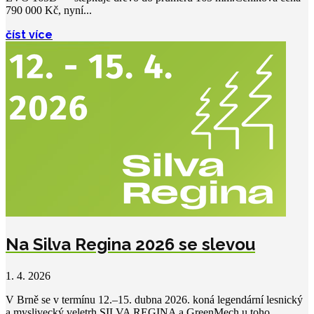
790 000 Kč, nyní...
číst více
Na Silva Regina 2026 se slevou
1. 4. 2026
V Brně se v termínu 12.–15. dubna 2026. koná legendární lesnický
a myslivecký veletrh SILVA REGINA a GreenMech u toho