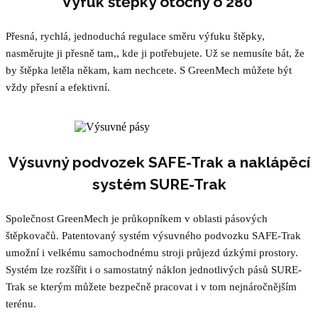
Výfuk štěpky otočný o 280°
Přesná, rychlá, jednoduchá regulace směru výfuku štěpky,
nasměrujte ji přesně tam,, kde ji potřebujete. Už se nemusíte bát, že
by štěpka letěla někam, kam nechcete. S GreenMech můžete být
vždy přesní a efektivní.
Výsuvný podvozek SAFE-Trak a naklápěcí
systém SURE-Trak
Společnost GreenMech je průkopníkem v oblasti pásových
štěpkovačů. Patentovaný systém výsuvného podvozku SAFE-Trak
umožní i velkému samochodnému stroji průjezd úzkými prostory.
Systém lze rozšířit i o samostatný náklon jednotlivých pásů SURE-
Trak se kterým můžete bezpečně pracovat i v tom nejnáročnějším
terénu.