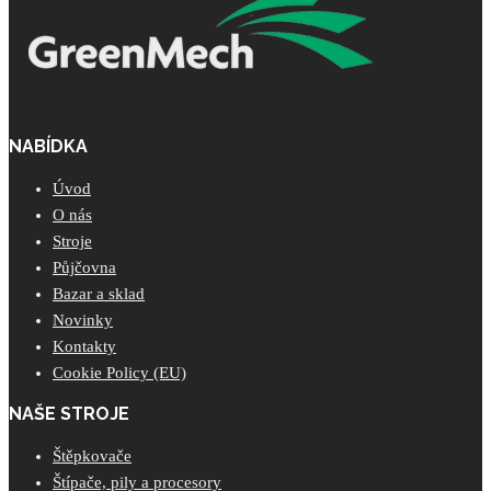
NABÍDKA
Úvod
O nás
Stroje
Půjčovna
Bazar a sklad
Novinky
Kontakty
Cookie Policy (EU)
NAŠE STROJE
Štěpkovače
Štípače, pily a procesory