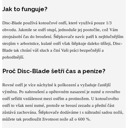
Jak to funguje?
Disc-Blade používá kotoučové ostří, které využívá pouze 1/3
obvodu. Jakmile se ostří otupí, jednoduše jej pootočíte, což Vám
ztrojnásobí čas do broušení. Štěpkovače navíc patří k nejhlučnějším
strojům v arboristice, kulaté ostří však štěpkuje daleko tiššeji, Disc-
Blade tak chrání váš sluch a činí Vaši práci bezpečnější a
pohodlnější.
Proč Disc-Blade šetří čas a peníze?
Rovné ostří je více náchylné k poškození a vyžaduje častější
výměnu. Po nabroušení a opětovném nasazení je nutné u rovného
ostří seřídit vzdálenost mezi ostřím a protinožem. U kotoučového
ostří to však není nutné, protože se brousí zezadu a přední část
zůstává zachována. Štěpkovače dodáváme i s náhradní sadou nožů,
můžete tak prodloužit životnost nože až o 600 %.