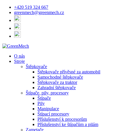
+420 519 324 667
greenmech@greenmech.cz
O nás
Stroje
Štěpkovače
Štěpkovače přívěsné za automobil
Samochodné štěpkovače
Štěpkovače za traktor
Zahradní štěpkovače
Štípače, pily, procesory
Štípače
Pily
Manipulace
Štípací procesory
Příslušenství k procesorům
Příslušenství ke štípačům a pilám
Zametače