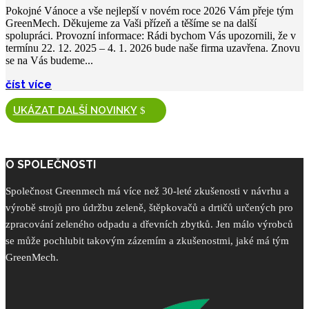
Pokojné Vánoce a vše nejlepší v novém roce 2026 Vám přeje tým
GreenMech. Děkujeme za Vaši přízeň a těšíme se na další
spolupráci. Provozní informace: Rádi bychom Vás upozornili, že v
termínu 22. 12. 2025 – 4. 1. 2026 bude naše firma uzavřena. Znovu
se na Vás budeme...
číst více
UKÁZAT DALŠÍ NOVINKY
O SPOLEČNOSTI
Společnost Greenmech má více než 30-leté zkušenosti v návrhu a
výrobě strojů pro údržbu zeleně, štěpkovačů a drtičů určených pro
zpracování zeleného odpadu a dřevních zbytků. Jen málo výrobců
se může pochlubit takovým zázemím a zkušenostmi, jaké má tým
GreenMech.