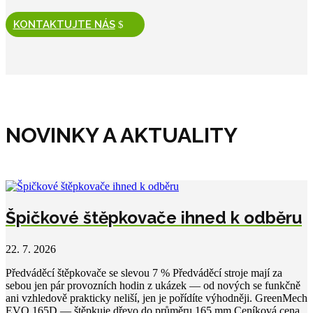
KONTAKTUJTE NÁS
NOVINKY A AKTUALITY
Špičkové štěpkovače ihned k odběru
22. 7. 2026
Předváděcí štěpkovače se slevou 7 % Předváděcí stroje mají za
sebou jen pár provozních hodin z ukázek — od nových se funkčně
ani vzhledově prakticky neliší, jen je pořídíte výhodněji. GreenMech
EVO 165D — štěpkuje dřevo do průměru 165 mm.Ceníková cena