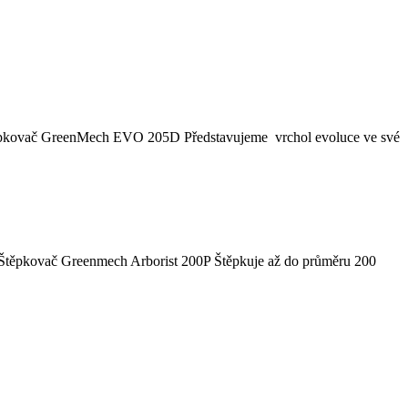
ěpkovač GreenMech EVO 205D Představujeme vrchol evoluce ve své
 Štěpkovač Greenmech Arborist 200P Štěpkuje až do průměru 200