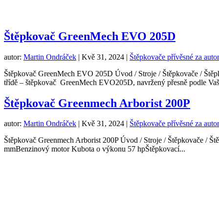
Štěpkovač GreenMech EVO 205D
autor:
Martin Ondráček
|
Kvě 31, 2024
|
Štěpkovače přívěsné za auto
Štěpkovač GreenMech EVO 205D Úvod / Stroje / Štěpkovače / Ště
třídě – štěpkovač GreenMech EVO205D, navržený přesně podle Vašic
Štěpkovač Greenmech Arborist 200P
autor:
Martin Ondráček
|
Kvě 31, 2024
|
Štěpkovače přívěsné za auto
Štěpkovač Greenmech Arborist 200P Úvod / Stroje / Štěpkovače / Š
mmBenzinový motor Kubota o výkonu 57 hpŠtěpkovací...