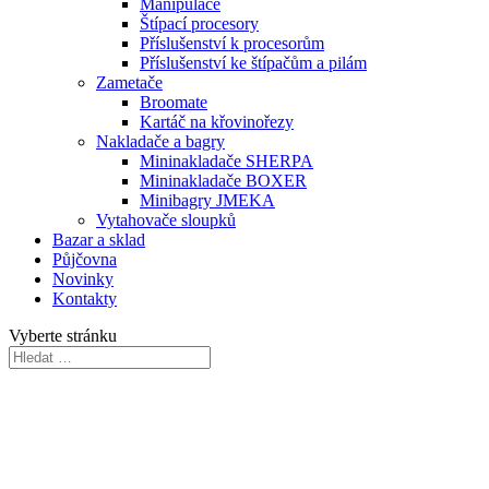
Manipulace
Štípací procesory
Příslušenství k procesorům
Příslušenství ke štípačům a pilám
Zametače
Broomate
Kartáč na křovinořezy
Nakladače a bagry
Mininakladače SHERPA
Mininakladače BOXER
Minibagry JMEKA
Vytahovače sloupků
Bazar a sklad
Půjčovna
Novinky
Kontakty
Vyberte stránku