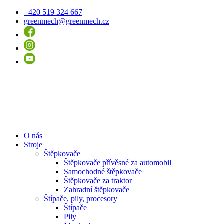
+420 519 324 667
greenmech@greenmech.cz
O nás
Stroje
Štěpkovače
Štěpkovače přívěsné za automobil
Samochodné štěpkovače
Štěpkovače za traktor
Zahradní štěpkovače
Štípače, pily, procesory
Štípače
Pily