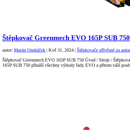
Štěpkovač Greenmech EVO 165P SUB 750
autor:
Martin Ondráček
|
Kvě 31, 2024
|
Štěpkovače přívěsné za auto
Štěpkovač Greenmech EVO 165P SUB 750 Úvod / Stroje / Štěpkova
165P SUB 750 přináší všechny výhody řady EVO a přitom váží pouh