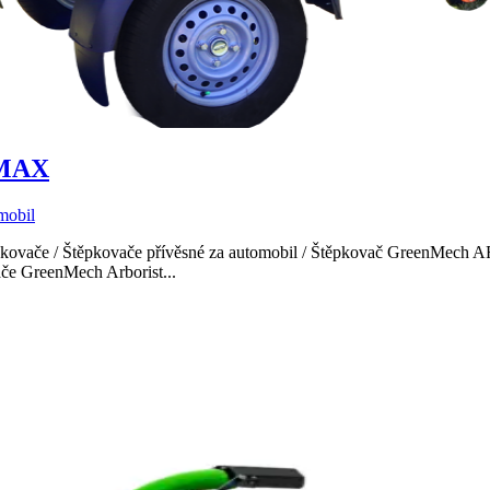
 MAX
mobil
kovače / Štěpkovače přívěsné za automobil / Štěpkovač Green
če GreenMech Arborist...