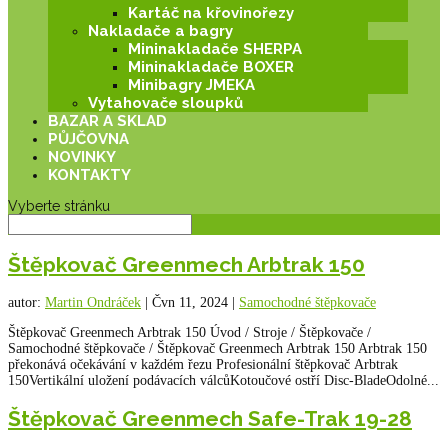
Kartáč na křovinořezy
Nakladače a bagry
Mininakladače SHERPA
Mininakladače BOXER
Minibagry JMEKA
Vytahovače sloupků
BAZAR A SKLAD
PŮJČOVNA
NOVINKY
KONTAKTY
Vyberte stránku
Štěpkovač Greenmech Arbtrak 150
autor:
Martin Ondráček
|
Čvn 11, 2024
|
Samochodné štěpkovače
Štěpkovač Greenmech Arbtrak 150 Úvod / Stroje / Štěpkovače /
Samochodné štěpkovače / Štěpkovač Greenmech Arbtrak 150 Arbtrak 150
překonává očekávání v každém řezu Profesionální štěpkovač Arbtrak
150Vertikální uložení podávacích válcůKotoučové ostří Disc-BladeOdolné...
Štěpkovač Greenmech Safe-Trak 19-28