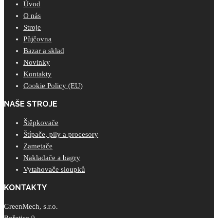
Úvod
O nás
Stroje
Půjčovna
Bazar a sklad
Novinky
Kontakty
Cookie Policy (EU)
NAŠE STROJE
Štěpkovače
Štípače, pily a procesory
Zametače
Nakladače a bagry
Vytahovače sloupků
KONTAKTY
GreenMech, s.r.o.