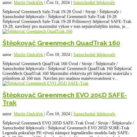
autor:
Martin Ondráček
|
Čvn 11, 2024
|
Samochodné štěpkovače
Štěpkovač Greenmech Safe-Trak 19-28 Úvod / Stroje / Štěpkovače /
Samochodné štěpkovače / Štěpkovač Greenmech Safe-Trak 19-28
Štěpkovač Greenmech Safe-Trak 19-28 Průlomový štěpkovač SAFE-Trak
19-28, navržený pro maximální výkon v tom nejnáročnějším terénu, je...
Štěpkovač Greenmech QuadTrak 160
autor:
Martin Ondráček
|
Čvn 10, 2024
|
Samochodné štěpkovače
Štěpkovač Greenmech QuadTrak 160 Úvod / Stroje / Štěpkovače /
Samochodné štěpkovače / Štěpkovač Greenmech QuadTrak 160 Štěpkovač
GreenMech QuadTrak 160 Maximální efektivita při štěpkování materiálu s
průměrem až 160 mm. Navržen pro snadnou manévrovatelnost v...
Štěpkovač Greenmech EVO 205D SAFE-
Trak
autor:
Martin Ondráček
|
Čvn 10, 2024
|
Samochodné štěpkovače
Štěpkovač Greenmech EVO 205D SAFE-Trak Úvod / Stroje / Štěpkovače /
Samochodné štěpkovače / Štěpkovač Greenmech EVO 205D SURE-Trak
Legenda pokračuje Při vývoji nástupce legendárního modelu řady SAFE-