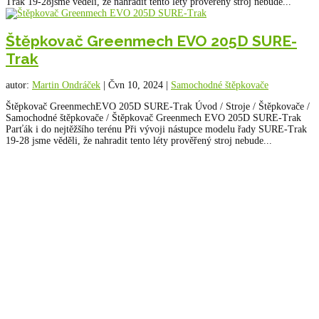
Trak 19-28jsme věděli, že nahradit tento léty prověřený stroj nebude...
Štěpkovač Greenmech EVO 205D SURE-
Trak
autor:
Martin Ondráček
|
Čvn 10, 2024
|
Samochodné štěpkovače
Štěpkovač GreenmechEVO 205D SURE-Trak Úvod / Stroje / Štěpkovače /
Samochodné štěpkovače / Štěpkovač Greenmech EVO 205D SURE-Trak
Parťák i do nejtěžšího terénu Při vývoji nástupce modelu řady SURE-Trak
19-28 jsme věděli, že nahradit tento léty prověřený stroj nebude...