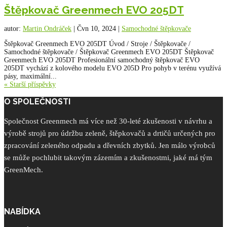
Štěpkovač Greenmech EVO 205DT
autor:
Martin Ondráček
|
Čvn 10, 2024
|
Samochodné štěpkovače
Štěpkovač Greenmech EVO 205DT Úvod / Stroje / Štěpkovače /
Samochodné štěpkovače / Štěpkovač Greenmech EVO 205DT Štěpkovač
Greenmech EVO 205DT Profesionální samochodný štěpkovač EVO
205DT vychází z kolového modelu EVO 205D Pro pohyb v terénu využívá
pásy, maximální...
« Starší příspěvky
O SPOLEČNOSTI
Společnost Greenmech má více než 30-leté zkušenosti v návrhu a
výrobě strojů pro údržbu zeleně, štěpkovačů a drtičů určených pro
zpracování zeleného odpadu a dřevních zbytků. Jen málo výrobců
se může pochlubit takovým zázemím a zkušenostmi, jaké má tým
GreenMech.
NABÍDKA