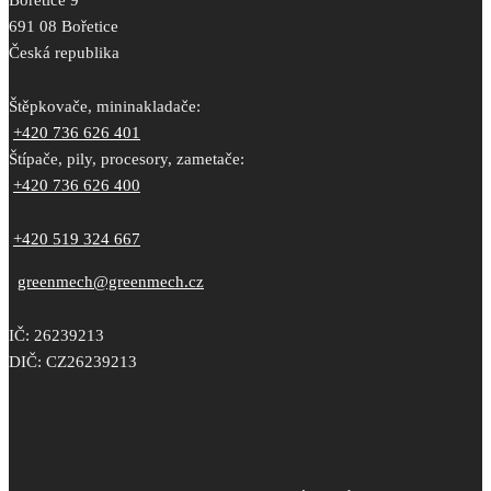
Bořetice 9
691 08 Bořetice
Česká republika
Štěpkovače, mininakladače:
+420 736 626 401
Štípače, pily, procesory, zametače:
+420 736 626 400
+420 519 324 667
greenmech@greenmech.cz
IČ: 26239213
DIČ: CZ26239213