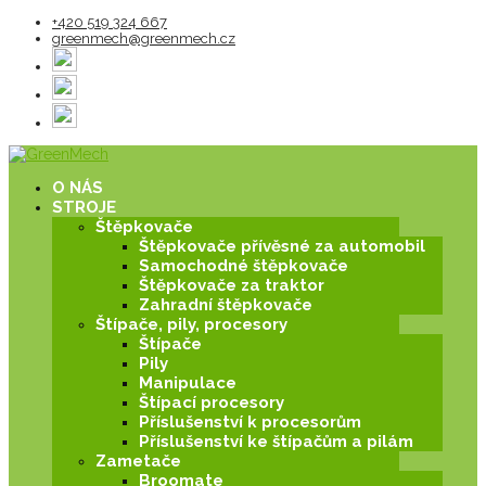
+420 519 324 667
greenmech@greenmech.cz
O NÁS
STROJE
Štěpkovače
Štěpkovače přívěsné za automobil
Samochodné štěpkovače
Štěpkovače za traktor
Zahradní štěpkovače
Štípače, pily, procesory
Štípače
Pily
Manipulace
Štípací procesory
Příslušenství k procesorům
Příslušenství ke štípačům a pilám
Zametače
Broomate