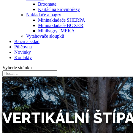
Broomate
Kartáč na křovinořezy
Nakladače a bagry
Mininakladače SHERPA
Mininakladače BOXER
Minibagry JMEKA
Vytahovače sloupků
Bazar a sklad
Půjčovna
Novinky
Kontakty
Vyberte stránku
VERTIKÁLNÍ ŠTÍP