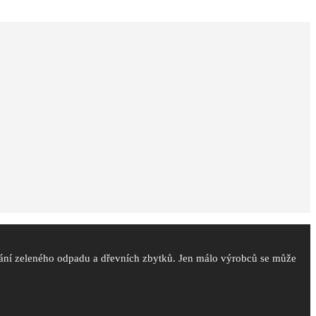
vání zeleného odpadu a dřevních zbytků. Jen málo výrobců se může