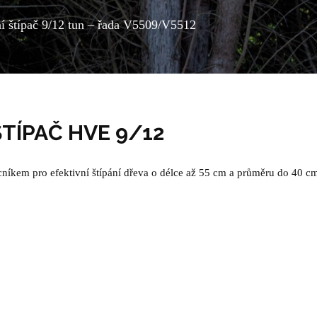
ní štípač 9/12 tun – řada V5509/V5512
ŠTÍPAČ HVE 9/12
ocníkem pro efektivní štípání dřeva o délce až 55 cm a průměru do 40 c