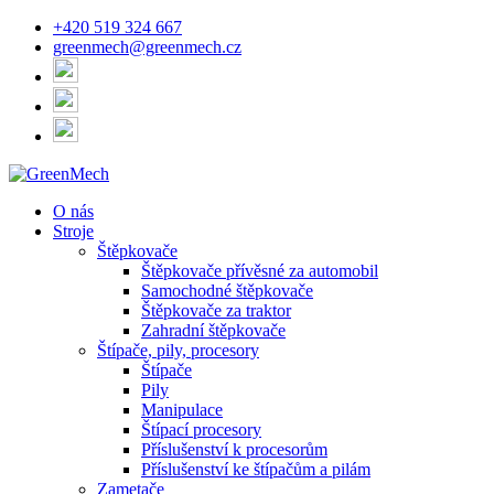
+420 519 324 667
greenmech@greenmech.cz
O nás
Stroje
Štěpkovače
Štěpkovače přívěsné za automobil
Samochodné štěpkovače
Štěpkovače za traktor
Zahradní štěpkovače
Štípače, pily, procesory
Štípače
Pily
Manipulace
Štípací procesory
Příslušenství k procesorům
Příslušenství ke štípačům a pilám
Zametače