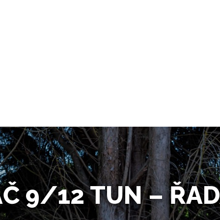
AČ 9/12 TUN – ŘA