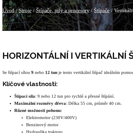
Úvod
/
Stroje
/
Štípače, pily a procesory
/
Štípače
/ Vertikál
HORIZONTÁLNÍ I VERTIKÁLNÍ 
Se štípací sílou
9
nebo
12 tun
je tento vertikální štípač ideálním pom
Klíčové vlastnosti:
Štípací síla
: 9 nebo 12 tun pro rychlé a přesné štípání.
Maximální rozměry dřeva
: Délka 55 cm, průměr 40 cm.
Různé možnosti pohonu:
Elektromotor (230V/400V)
Benzinový motor
Hydraulika traktoru