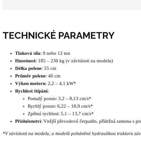
TECHNICKÉ PARAMETRY
Tlaková síla
: 9 nebo 12 tun
Hmotnost
: 185 – 230 kg (v závislosti na modelu)
Délka polene
: 55 cm
Průměr polene
: 40 cm
Výkon motoru
: 2,2 – 4,1 kW*
Rychlost štípání
:
Pomalý posun: 3,2 – 8,13 cm/s*
Rychlý posun: 6,22 – 18,9 cm/s*
Zpětná rychlost: 5,1 – 13,7 cm/s*
Příslušenství
: Vnější převodové čerpadlo, přídržná ramena s p
*V závislosti na modelu, u modelů poháněné hydraulikou traktoru závi