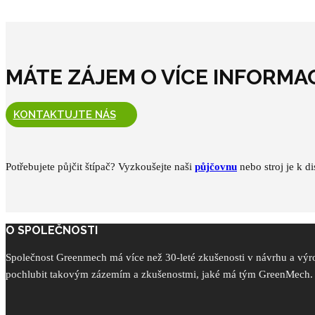
MÁTE ZÁJEM O VÍCE INFORMAC
KONTAKTUJTE NÁS
Potřebujete půjčit štípač? Vyzkoušejte naši
půjčovnu
nebo stroj je k di
O SPOLEČNOSTI
Společnost Greenmech má více než 30-leté zkušenosti v návrhu a výr
pochlubit takovým zázemím a zkušenostmi, jaké má tým GreenMech.