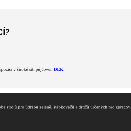
Í?
spozici v široké síti půjčoven
DEK
.
obě strojů pro údržbu zeleně, štěpkovačů a drtičů určených pro zpraco