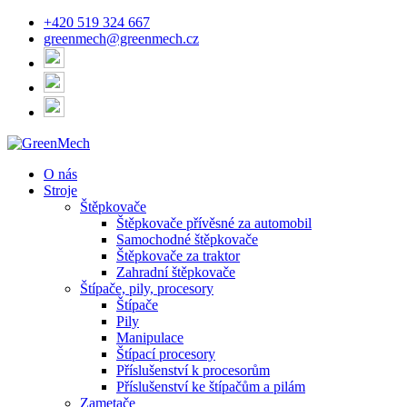
+420 519 324 667
greenmech@greenmech.cz
O nás
Stroje
Štěpkovače
Štěpkovače přívěsné za automobil
Samochodné štěpkovače
Štěpkovače za traktor
Zahradní štěpkovače
Štípače, pily, procesory
Štípače
Pily
Manipulace
Štípací procesory
Příslušenství k procesorům
Příslušenství ke štípačům a pilám
Zametače