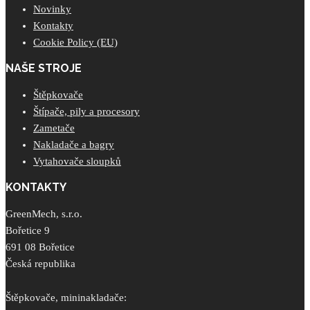
Novinky
Kontakty
Cookie Policy (EU)
NAŠE STROJE
Štěpkovače
Štípače, pily a procesory
Zametače
Nakladače a bagry
Vytahovače sloupků
KONTAKTY
GreenMech, s.r.o.
Bořetice 9
691 08 Bořetice
Česká republika
Štěpkovače, mininakladače: