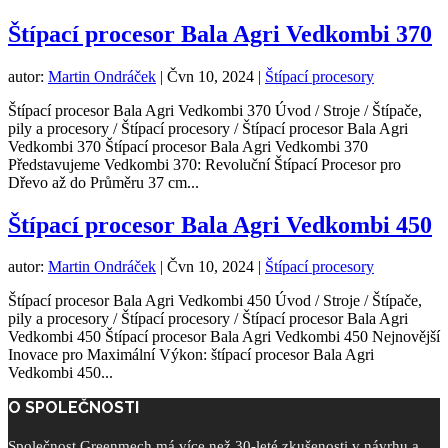
Štípací procesor Bala Agri Vedkombi 370
autor:
Martin Ondráček
|
Čvn 10, 2024
|
Štípací procesory
Štípací procesor Bala Agri Vedkombi 370 Úvod / Stroje / Štípače,
pily a procesory / Štípací procesory / Štípací procesor Bala Agri
Vedkombi 370 Štípací procesor Bala Agri Vedkombi 370
Představujeme Vedkombi 370: Revoluční Štípací Procesor pro
Dřevo až do Průměru 37 cm...
Štípací procesor Bala Agri Vedkombi 450
autor:
Martin Ondráček
|
Čvn 10, 2024
|
Štípací procesory
Štípací procesor Bala Agri Vedkombi 450 Úvod / Stroje / Štípače,
pily a procesory / Štípací procesory / Štípací procesor Bala Agri
Vedkombi 450 Štípací procesor Bala Agri Vedkombi 450 Nejnovější
Inovace pro Maximální Výkon: štípací procesor Bala Agri
Vedkombi 450...
O SPOLEČNOSTI
Společnost Greenmech má více než 30-leté zkušenosti v návrhu a