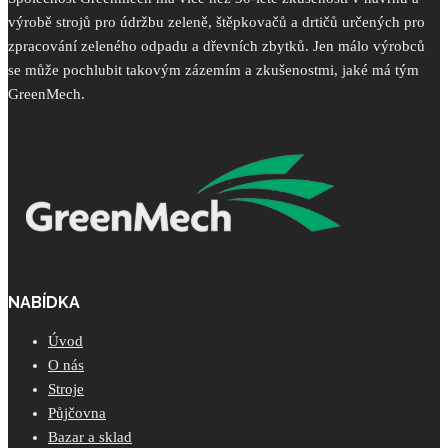
výrobě strojů pro údržbu zeleně, štěpkovačů a drtičů určených pro
zpracování zeleného odpadu a dřevních zbytků. Jen málo výrobců
se může pochlubit takovým zázemím a zkušenostmi, jaké má tým
GreenMech.
NABÍDKA
Úvod
O nás
Stroje
Půjčovna
Bazar a sklad