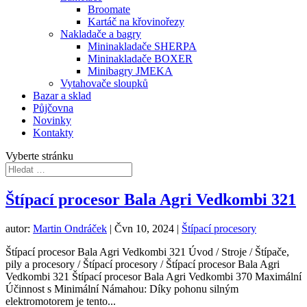
Broomate
Kartáč na křovinořezy
Nakladače a bagry
Mininakladače SHERPA
Mininakladače BOXER
Minibagry JMEKA
Vytahovače sloupků
Bazar a sklad
Půjčovna
Novinky
Kontakty
Vyberte stránku
Štípací procesor Bala Agri Vedkombi 321
autor:
Martin Ondráček
|
Čvn 10, 2024
|
Štípací procesory
Štípací procesor Bala Agri Vedkombi 321 Úvod / Stroje / Štípače,
pily a procesory / Štípací procesory / Štípací procesor Bala Agri
Vedkombi 321 Štípací procesor Bala Agri Vedkombi 370 Maximální
Účinnost s Minimální Námahou: Díky pohonu silným
elektromotorem je tento...