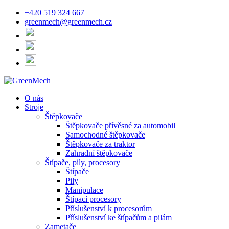
+420 519 324 667
greenmech@greenmech.cz
O nás
Stroje
Štěpkovače
Štěpkovače přívěsné za automobil
Samochodné štěpkovače
Štěpkovače za traktor
Zahradní štěpkovače
Štípače, pily, procesory
Štípače
Pily
Manipulace
Štípací procesory
Příslušenství k procesorům
Příslušenství ke štípačům a pilám
Zametače