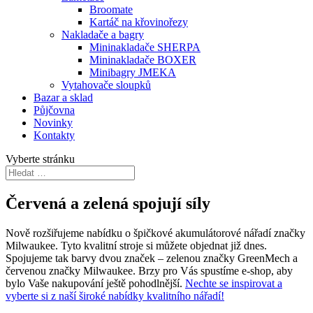
Broomate
Kartáč na křovinořezy
Nakladače a bagry
Mininakladače SHERPA
Mininakladače BOXER
Minibagry JMEKA
Vytahovače sloupků
Bazar a sklad
Půjčovna
Novinky
Kontakty
Vyberte stránku
Červená a zelená spojují síly
Nově rozšiřujeme nabídku o špičkové akumulátorové nářadí značky
Milwaukee. Tyto kvalitní stroje si můžete objednat již dnes.
Spojujeme tak barvy dvou značek – zelenou značky GreenMech a
červenou značky Milwaukee. Brzy pro Vás spustíme e-shop, aby
bylo Vaše nakupování ještě pohodlnější.
Nechte se inspirovat a
vyberte si z naší široké nabídky kvalitního nářadí!