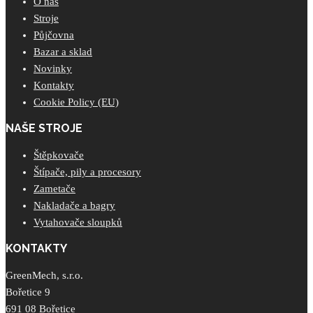
O nás
Stroje
Půjčovna
Bazar a sklad
Novinky
Kontakty
Cookie Policy (EU)
NAŠE STROJE
Štěpkovače
Štípače, pily a procesory
Zametače
Nakladače a bagry
Vytahovače sloupků
KONTAKTY
GreenMech, s.r.o.
Bořetice 9
691 08 Bořetice